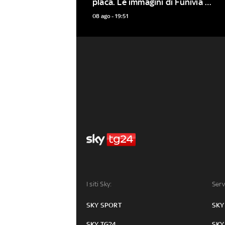
placa. Le immagini di Funivia 
dell'Etna
08 ago - 19:51
I siti Sky:
Serv
SKY SPORT
SKY
SKY TG24
SKY