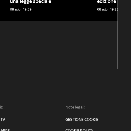
una legge speciale
edizione delle 
08 ago - 19:39
08 ago - 19:22
izi:
Note legali:
 TV
GESTIONE COOKIE
 APPS
COOKIE POLICY