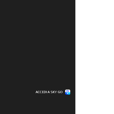
19
di calamità naturale
08 ago - 17:55
ACCEDI A SKY GO