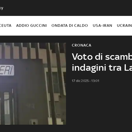
ky
CEUTA
ADDIO GUCCINI
ONDATA DI CALDO
USA-IRAN
UCRAI
CRONACA
Voto di scambi
indagini tra 
17 dic 2025 - 13:01