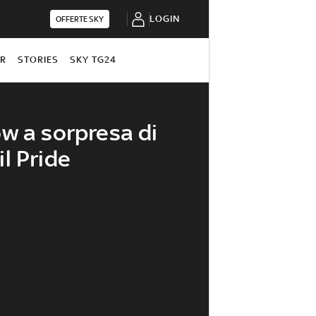
LOGIN
OFFERTE SKY
OR
STORIES
SKY TG24
w a sorpresa di
l Pride