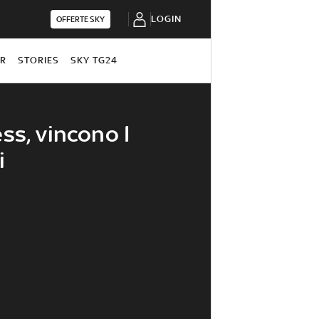
LOGIN
OFFERTE SKY
OR
STORIES
SKY TG24
ss, vincono I
i