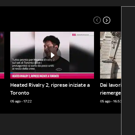
Heated Rivalry 2, riprese iniziate a 
Dai lavori a Vi
Toronto
riemerge dom
05 ago - 17:22
05 ago - 16:53