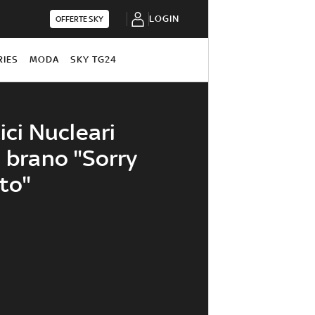
LOGIN
OFFERTE SKY
RIES
MODA
SKY TG24
tici Nucleari
l brano "Sorry
to"