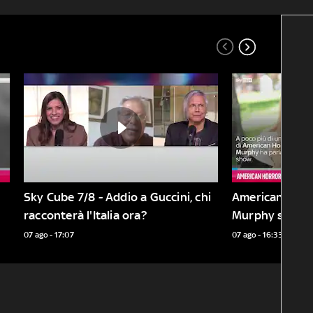
Sky Cube 7/8 - Addio a Guccini, chi 
American Horro
racconterà l'Italia ora?
Murphy sul fut
07 ago - 17:07
07 ago - 16:33