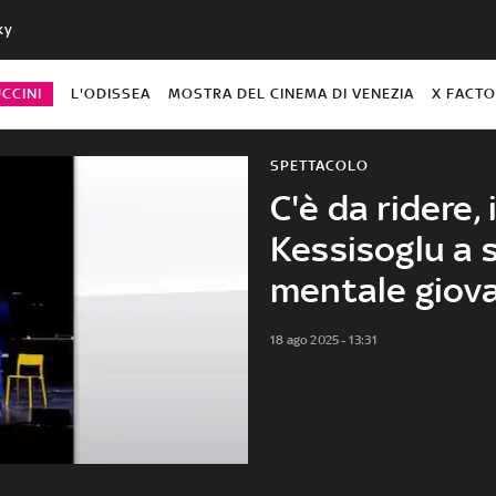
ky
CCINI
L'ODISSEA
MOSTRA DEL CINEMA DI VENEZIA
X FACT
SPETTACOLO
C'è da ridere, 
Kessisoglu a 
mentale giov
18 ago 2025 - 13:31