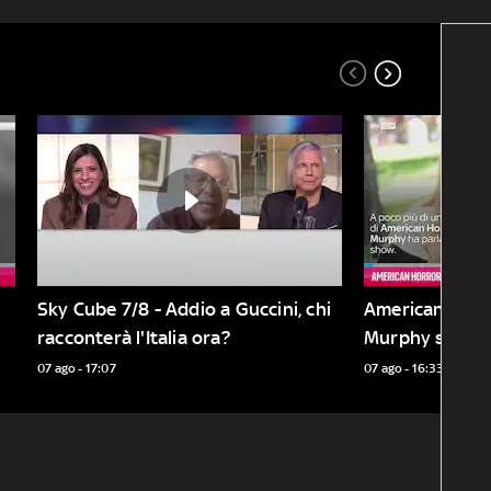
Sky Cube 7/8 - Addio a Guccini, chi 
American Horro
racconterà l'Italia ora?
Murphy sul fut
07 ago - 17:07
07 ago - 16:33