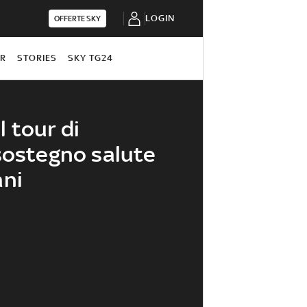
LOGIN
OFFERTE SKY
OR
STORIES
SKY TG24
il tour di
sostegno salute
ani