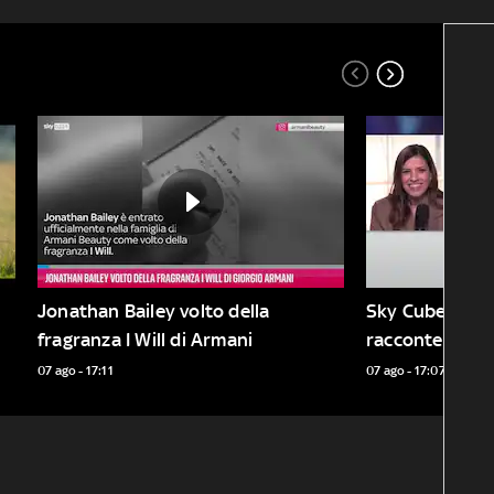
Jonathan Bailey volto della 
Sky Cube 7/8 - 
fragranza I Will di Armani
racconterà l'It
07 ago - 17:11
07 ago - 17:07