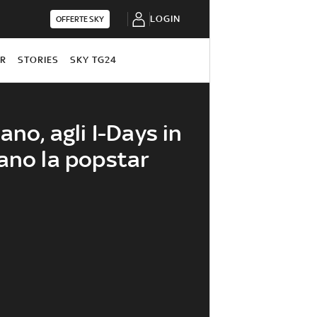
LOGIN
OFFERTE SKY
OR
STORIES
SKY TG24
ano, agli I-Days in
ano la popstar