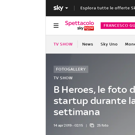
Esplora tutte le offerte S
FRANCESCO GU
TV SHOW
News
Sky Uno
Mon
FOTOGALLERY
TV SHOW
B Heroes, le foto d
startup durante l
settimana
14 apr 2019 - 02:15
25 foto