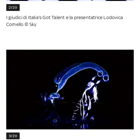
2/20
I giudici di Italia's Got Talent e la presentatrice Lodovica
Comello © Sky
3/20