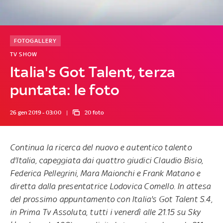
FOTOGALLERY
TV SHOW
Italia's Got Talent, terza
puntata: le foto
26 gen 2019 - 03:00
20 foto
Continua la ricerca del nuovo e autentico talento
d'Italia, capeggiata dai quattro giudici Claudio Bisio,
Federica Pellegrini, Mara Maionchi e Frank Matano e
diretta dalla presentatrice Lodovica Comello.
In attesa
del prossimo appuntamento con Italia's Got Talent S.4,
in Prima Tv Assoluta, tutti i venerdì alle 21.15 su Sky