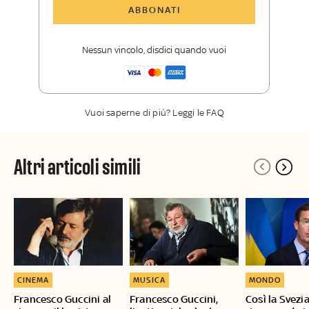
Tutti gli articoli di Sky TG24 Insider
ABBONATI
Approfondimenti
,
opinioni e punti di
vista autorevoli
Nessun vincolo, disdici quando vuoi
La newsletter esclusiva di Sky TG24
Insider
Vuoi saperne di più? Leggi le FAQ
Altri articoli simili
CINEMA
MUSICA
MONDO
Francesco Guccini al
Francesco Guccini,
Così la Svezia