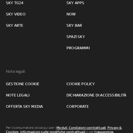
SKY TG24
SKY APPS
SKY VIDEO
NOW
SKY ARTE
SKY BAR
SPAZI SKY
PROGRAMMI
Note legali:
GESTIONE COOKIE
COOKIE POLICY
NOTE LEGALI
DICHIARAZIONE DI ACCESSIBILITÀ
OFFERTA SKY MEDIA
CORPORATE
Per il consumatore clicca qui per i
Moduli, Condizioni contrattuali
,
Privacy &
Cookies
,
informazioni sulle modifiche contrattuali
o per
trasparenza