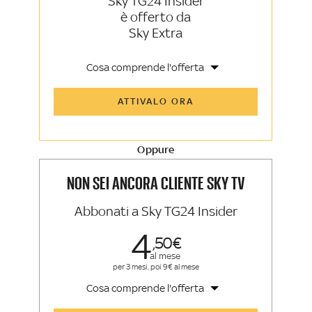
Sky TG24 Insider
è offerto da
Sky Extra
Cosa comprende l'offerta
Tutti gli articoli di Sky TG24 Insider e
ATTIVALO ORA
Sky Sport Insider
Approfondimenti, opinioni e punti di
vista autorevoli
Oppure
La newsletter esclusiva di Sky TG24
Insider e Sky Sport Insider
NON SEI ANCORA CLIENTE SKY TV
Abbonati a Sky TG24 Insider
4
50
al mese
per 3 mesi, poi 9€ al mese
Cosa comprende l'offerta