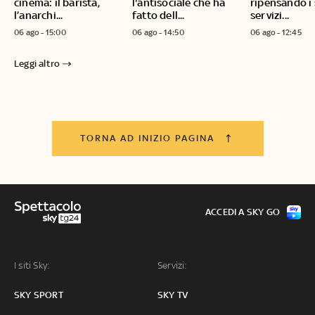
cinema: il barista,
l'antisociale che ha
ripensando i
l’anarchi...
fatto dell...
servizi...
06 ago - 15:00
06 ago - 14:50
06 ago - 12:45
Leggi altro
TORNA AD INIZIO PAGINA
ACCEDI A SKY GO
I siti Sky:
Servizi:
SKY SPORT
SKY TV