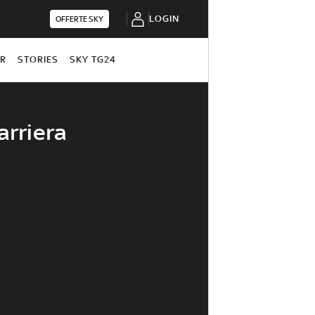
LOGIN
OFFERTE SKY
OR
STORIES
SKY TG24
arriera