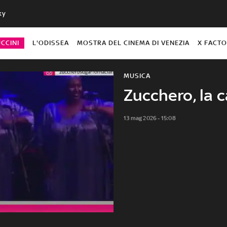
ky
CCINI
L'ODISSEA
MOSTRA DEL CINEMA DI VENEZIA
X FACT
MUSICA
Zucchero, la c
13 mag 2026 - 15:08