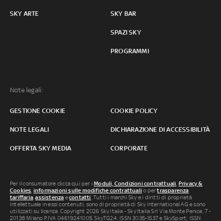
SKY ARTE
SKY BAR
SPAZI SKY
PROGRAMMI
Note legali:
GESTIONE COOKIE
COOKIE POLICY
NOTE LEGALI
DICHIARAZIONE DI ACCESSIBILITÀ
OFFERTA SKY MEDIA
CORPORATE
Per il consumatore clicca qui per i
Moduli, Condizioni contrattuali
,
Privacy &
Cookies
,
informazioni sulle modifiche contrattuali
o per
trasparenza
tariffaria
,
assistenza
e
contatti
. Tutti i marchi Sky e i diritti di proprietà
intellettuale in essi contenuti, sono di proprietà di Sky international AG e sono
utilizzati su licenza. Copyright 2026 Sky Italia - Sky Italia Srl Via Monte Penice, 7 -
20138 Milano P.IVA 04619241005. SkyTG24: ISSN 3035-1537 e SkySport: ISSN