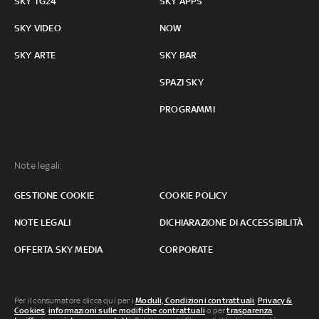
SKY TG24
SKY APPS
SKY VIDEO
NOW
SKY ARTE
SKY BAR
SPAZI SKY
PROGRAMMI
Note legali:
GESTIONE COOKIE
COOKIE POLICY
NOTE LEGALI
DICHIARAZIONE DI ACCESSIBILITÀ
OFFERTA SKY MEDIA
CORPORATE
Per il consumatore clicca qui per i
Moduli, Condizioni contrattuali
,
Privacy &
Cookies
,
informazioni sulle modifiche contrattuali
o per
trasparenza