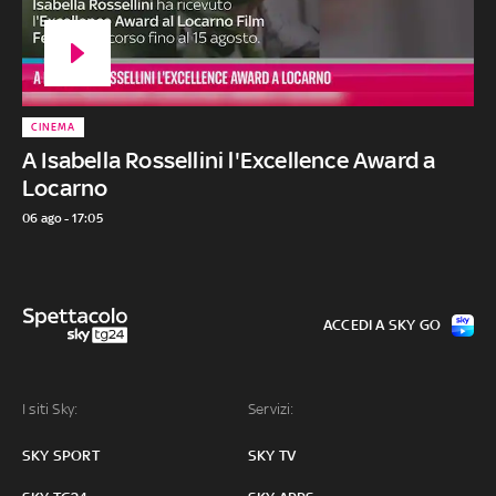
CINEMA
A Isabella Rossellini l'Excellence Award a
Locarno
06 ago - 17:05
ACCEDI A SKY GO
I siti Sky:
Servizi:
SKY SPORT
SKY TV