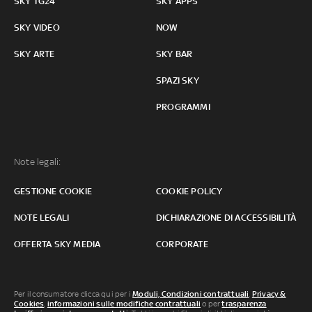
SKY TG24
SKY APPS
SKY VIDEO
NOW
SKY ARTE
SKY BAR
SPAZI SKY
PROGRAMMI
Note legali:
GESTIONE COOKIE
COOKIE POLICY
NOTE LEGALI
DICHIARAZIONE DI ACCESSIBILITÀ
OFFERTA SKY MEDIA
CORPORATE
Per il consumatore clicca qui per i
Moduli, Condizioni contrattuali
,
Privacy &
Cookies
,
informazioni sulle modifiche contrattuali
o per
trasparenza