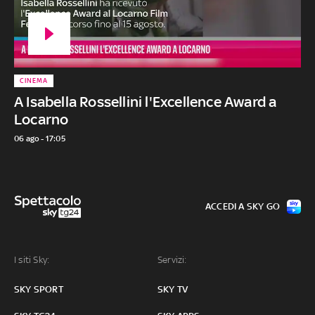
CINEMA
A Isabella Rossellini l'Excellence Award a
Locarno
06 ago - 17:05
ACCEDI A SKY GO
I siti Sky:
Servizi:
SKY SPORT
SKY TV