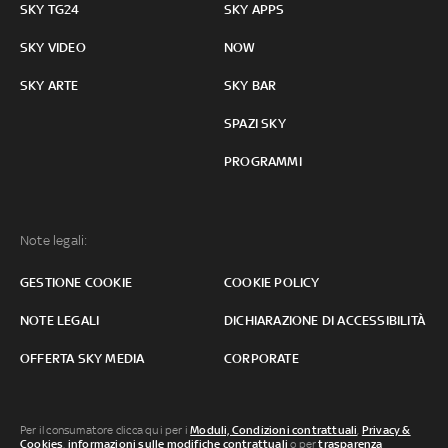
SKY TG24
SKY APPS
SKY VIDEO
NOW
SKY ARTE
SKY BAR
SPAZI SKY
PROGRAMMI
Note legali:
GESTIONE COOKIE
COOKIE POLICY
NOTE LEGALI
DICHIARAZIONE DI ACCESSIBILITÀ
OFFERTA SKY MEDIA
CORPORATE
Per il consumatore clicca qui per i
Moduli, Condizioni contrattuali
,
Privacy &
Cookies
,
informazioni sulle modifiche contrattuali
o per
trasparenza