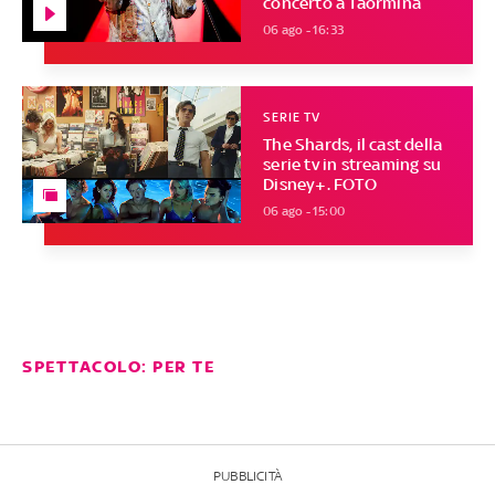
concerto a Taormina
06 ago - 16:33
SERIE TV
The Shards, il cast della
serie tv in streaming su
Disney+. FOTO
06 ago - 15:00
SPETTACOLO: PER TE
PUBBLICITÀ