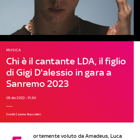
MUSICA
Chi è il cantante LDA, il figlio
di Gigi D'alessio in gara a
Sanremo 2023
05 dic 2022 - 11:30
Credit Cosimo Buccolieri
ortemente voluto da Amadeus, Luca