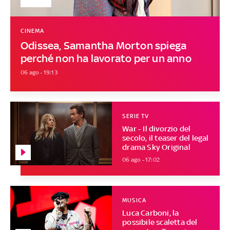
CINEMA
Odissea, Samantha Morton spiega
perché non ha lavorato per un anno
06 ago - 19:13
SERIE TV
War - Il divorzio del
secolo, il teaser del legal
drama Sky Original
06 ago - 17:02
MUSICA
Luca Carboni, la
possibile scaletta del