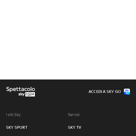
ACCEDI A SKY GO
I siti Sky:
Servizi:
SKY SPORT
SKY TV