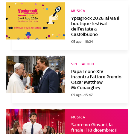
MUSICA
Ypsigrock 2026, al via il
boutique festival
dell’estate a
Castelbuono
05 ago - 16:24
SPETTACOLO
Papa Leone XIV
incontra l'attore Premio
Oscar Matthew
McConaughey
05 ago - 15:47
MUSICA
Sanremo Giovani, la
finale il 18 dicembre: il