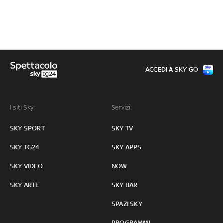
ACCEDI A SKY GO
I siti Sky:
Servizi:
SKY SPORT
SKY TV
SKY TG24
SKY APPS
SKY VIDEO
NOW
SKY ARTE
SKY BAR
SPAZI SKY
PROGRAMMI