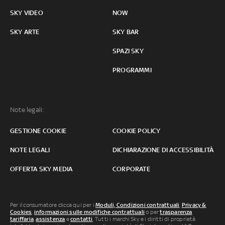
SKY VIDEO
NOW
SKY ARTE
SKY BAR
SPAZI SKY
PROGRAMMI
Note legali:
GESTIONE COOKIE
COOKIE POLICY
NOTE LEGALI
DICHIARAZIONE DI ACCESSIBILITÀ
OFFERTA SKY MEDIA
CORPORATE
Per il consumatore clicca qui per i
Moduli, Condizioni contrattuali
,
Privacy &
Cookies
,
informazioni sulle modifiche contrattuali
o per
trasparenza
tariffaria
,
assistenza
e
contatti
. Tutti i marchi Sky e i diritti di proprietà