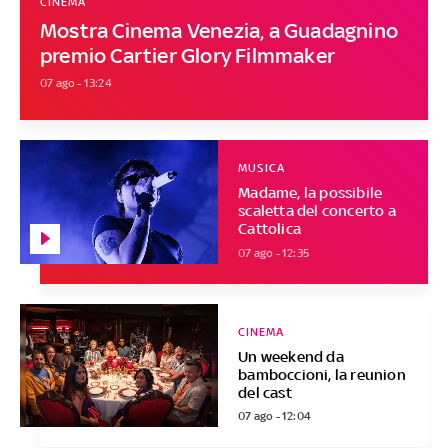
CINEMA
Mostra Cinema Venezia, a Guadagnino
premio Cartier Glory Filmmaker
07 ago - 13:24
MUSICA
Madame, la possibile
scaletta del concerto a
Cattolica
07 ago - 12:35
CINEMA
Un weekend da
bamboccioni, la reunion
del cast
07 ago - 12:04