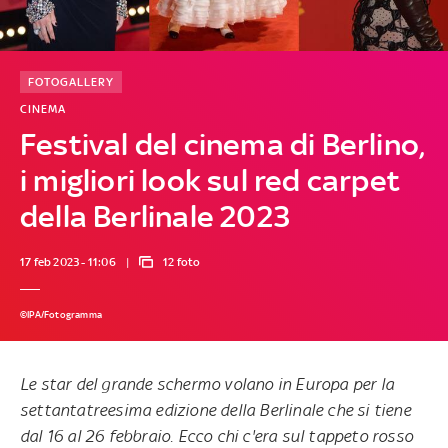
FOTOGALLERY
CINEMA
Festival del cinema di Berlino,
i migliori look sul red carpet
della Berlinale 2023
17 feb 2023 - 11:06
12 foto
©IPA/Fotogramma
Le star del grande schermo volano in Europa per la
settantatreesima edizione della Berlinale che si tiene
dal 16 al 26 febbraio. Ecco chi c'era sul tappeto rosso