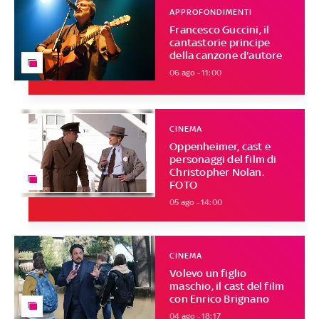
APPROFONDIMENTI
Francesco Guccini, il
cantastorie principe
della canzone d'autore
06 ago - 11:00
CINEMA
Oppenheimer, cast e
personaggi del film di
Christopher Nolan.
FOTO
05 ago - 14:00
CINEMA
Volevo un figlio
maschio, il cast del film
con Enrico Brignano
04 ago - 18:17