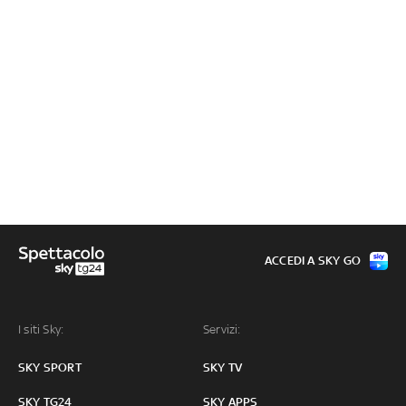
ACCEDI A SKY GO
I siti Sky:
Servizi:
SKY SPORT
SKY TV
SKY TG24
SKY APPS