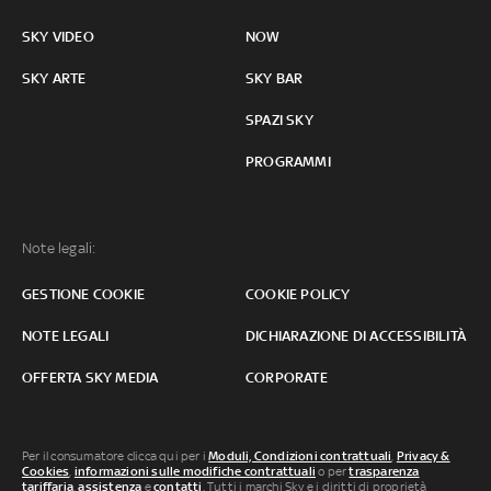
SKY VIDEO
NOW
SKY ARTE
SKY BAR
SPAZI SKY
PROGRAMMI
Note legali:
GESTIONE COOKIE
COOKIE POLICY
NOTE LEGALI
DICHIARAZIONE DI ACCESSIBILITÀ
OFFERTA SKY MEDIA
CORPORATE
Per il consumatore clicca qui per i
Moduli, Condizioni contrattuali
,
Privacy &
Cookies
,
informazioni sulle modifiche contrattuali
o per
trasparenza
tariffaria
,
assistenza
e
contatti
. Tutti i marchi Sky e i diritti di proprietà