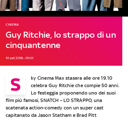
CINEMA
Guy Ritchie, lo strappo di un
cinquantenne
10 set 2018 - 01:01
S
ky Cinema Max
stasera alle ore 19.10
celebra
Guy Ritchie
che compie 50 anni.
Lo festeggia proponendo uno dei suoi
film più famosi,
SNATCH – LO STRAPPO
, una
scatenata action-comedy con un super cast
capitanato da Jason Statham e Brad Pitt