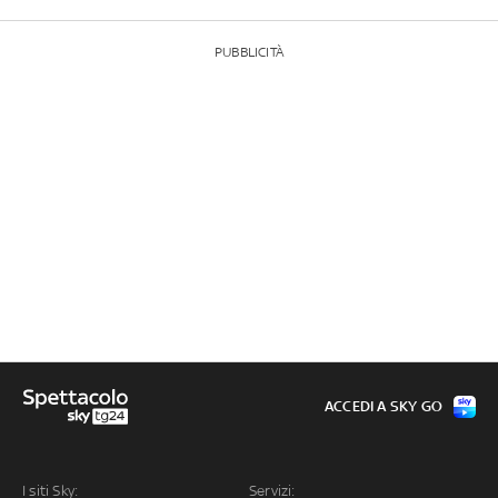
PUBBLICITÀ
ACCEDI A SKY GO
I siti Sky:
Servizi: