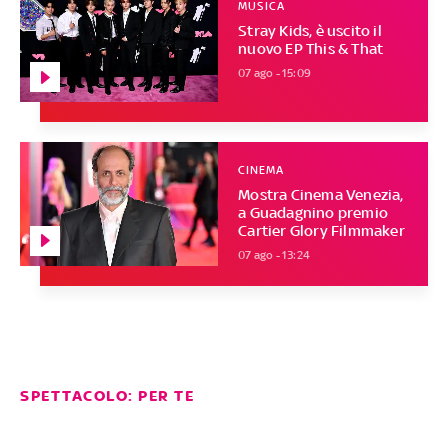
MUSICA
Stray Kids, è uscito il
nuovo EP This & That
07 ago - 15:09
CINEMA
Mostra Cinema Venezia,
a Guadagnino premio
Cartier Glory Filmmaker
07 ago - 13:24
SPETTACOLO: PER TE