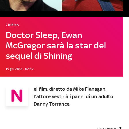
CINEMA
Doctor Sleep, Ewan
McGregor sarà la star del
sequel di Shining
15 giu 2018 - 02:47
N
el film, diretto da Mike Flanagan,
l'attore vestirïà i panni di un adulto
Danny Torrance.