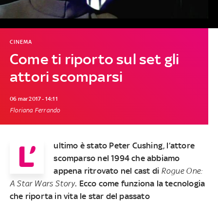
CINEMA
Come ti riporto sul set gli
attori scomparsi
06 mar 2017 - 14:11
Floriana Ferrando
L’
ultimo è stato Peter Cushing, l’attore
scomparso nel 1994 che abbiamo
appena ritrovato nel cast di
Rogue One:
A Star Wars Story
. Ecco come funziona la tecnologia
che riporta in vita le star del passato