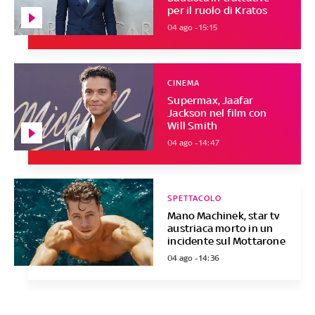
per il ruolo di Kratos
04 ago - 15:15
CINEMA
Supermax, Jaafar
Jackson nel film con
Will Smith
04 ago - 14:47
SPETTACOLO
Mano Machinek, star tv
austriaca morto in un
incidente sul Mottarone
04 ago - 14:36