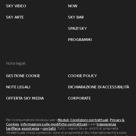
SKY VIDEO
NOW
SKY ARTE
SKY BAR
SPAZI SKY
PROGRAMMI
Note legali:
GESTIONE COOKIE
COOKIE POLICY
NOTE LEGALI
DICHIARAZIONE DI ACCESSIBILITÀ
OFFERTA SKY MEDIA
CORPORATE
Per il consumatore clicca qui per i
Moduli, Condizioni contrattuali
,
Privacy &
Cookies
,
informazioni sulle modifiche contrattuali
o per
trasparenza
tariffaria
,
assistenza
e
contatti
. Tutti i marchi Sky e i diritti di proprietà
intellettuale in essi contenuti, sono di proprietà di Sky international AG e sono