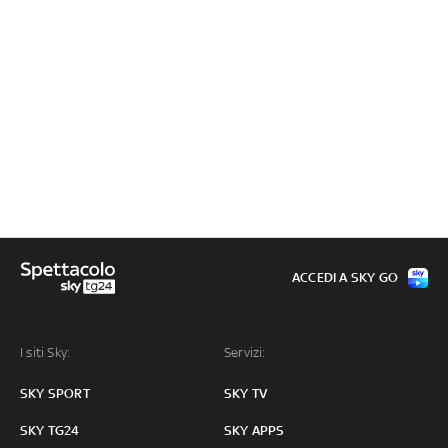
ACCEDI A SKY GO
I siti Sky:
Servizi:
SKY SPORT
SKY TV
SKY TG24
SKY APPS