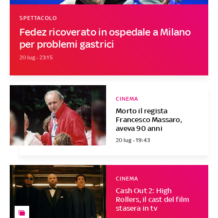
SPETTACOLO
Fedez ricoverato in ospedale a Milano
per problemi gastrici
20 lug - 23:15
CINEMA
Morto il regista
Francesco Massaro,
aveva 90 anni
20 lug - 19:43
CINEMA
Cash Out 2: High
Rollers, il cast del film
stasera in tv