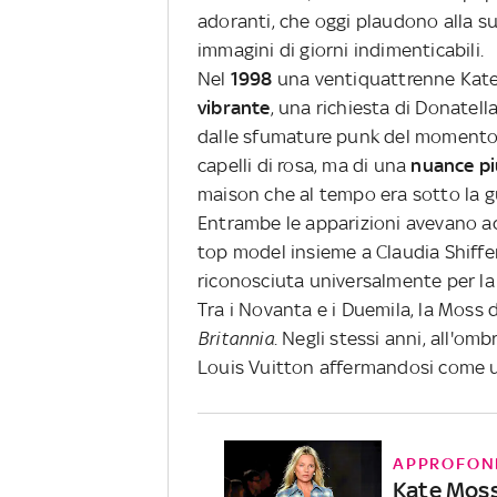
adoranti, che oggi plaudono alla s
immagini di giorni indimenticabili.
Nel
1998
una ventiquattrenne Kate
vibrante
, una richiesta di Donatella
dalle sfumature punk del momento.
capelli di rosa, ma di una
nuance pi
maison che al tempo era sotto la gu
Entrambe le apparizioni avevano a
top model insieme a Claudia Shiffe
riconosciuta universalmente per la 
Tra i Novanta e i Duemila, la Moss 
Britannia
. Negli stessi anni, all'om
Louis Vuitton affermandosi come un
APPROFON
Kate Moss