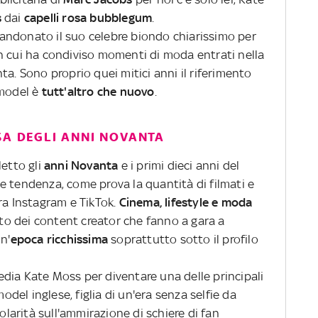
s
dai
capelli rosa bubblegum
.
andonato il suo celebre biondo chiarissimo per
n cui ha condiviso momenti di moda entrati nella
ta. Sono proprio quei mitici anni il riferimento
 model è
tutt'altro che nuovo
.
SA DEGLI ANNI NOVANTA
letto gli
anni Novanta
e i primi dieci anni del
e tendenza, come prova la quantità di filmati e
ra Instagram e TikTok.
Cinema, lifestyle e moda
ento dei content creator che fanno a gara a
n'
epoca ricchissima
soprattutto sotto il profilo
dia Kate Moss per diventare una delle principali
model inglese, figlia di un'era senza selfie da
polarità sull'ammirazione di schiere di fan