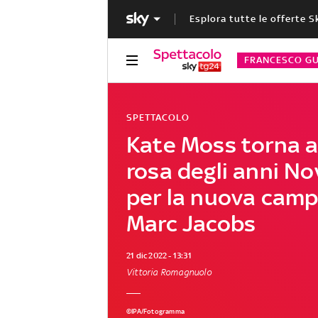
Esplora tutte le offerte S
FRANCESCO GU
SPETTACOLO
Kate Moss torna ai
rosa degli anni N
per la nuova cam
Marc Jacobs
21 dic 2022 - 13:31
Vittoria Romagnuolo
©IPA/Fotogramma