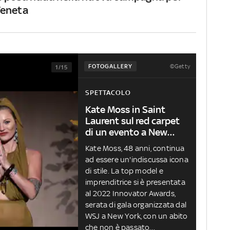
Veneta
©Getty
FOTOGALLERY
1/15
SPETTACOLO
Kate Moss in Saint
Laurent sul red carpet
di un evento a New
York
Kate Moss, 48 anni, continua
ad essere un'indiscussa icona
di stile. La top model e
imprenditrice si è presentata
al 2022 Innovator Awards,
serata di gala organizzata dal
WSJ a New York, con un abito
che non è passato