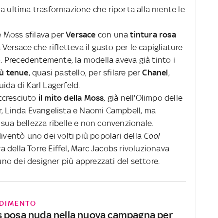
ua ultima trasformazione che riporta alla mente le
 Moss sfilava per
Versace
con una
tintura rosa
 Versace che rifletteva il gusto per le capigliature
 Precedentemente, la modella aveva già tinto i
ù tenue
, quasi pastello, per sfilare per
Chanel
,
ida di Karl Lagerfeld.
ccresciuto
il mito della Moss
, già nell'Olimpo delle
r, Linda Evangelista e Naomi Campbell, ma
sua bellezza ribelle e non convenzionale.
diventò uno dei volti più popolari della
Cool
bra della Torre Eiffel, Marc Jacobs rivoluzionava
o dei designer più apprezzati del settore.
DIMENTO
 posa nuda nella nuova campagna per