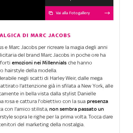
inosservato. Tutte le foto e il
racconto della serata nella
Vai alla Fotogallery
gallery
ALGICA DI MARC JACOBS
 e Marc Jacobs per ricreare la magia degli anni
citaria del brand Marc Jacobs in poche ore ha
 forti
emozioni nei Millennials
che hanno
 hairstyle della modella.
erabile negli scatti di Harley Weir, dalle mega
attirato l'attenzione già in sfilata a New York, alle
amente in bella vista dalla stylist Danielle
 rosa e cattura l'obiettivo con la sua
presenza
za con l'amico stilista,
non sembra passato un
style sopra le righe per la prima volta. Tocca dare
enitori del marketing della nostalgia.