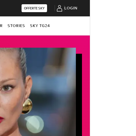
LOGIN
OFFERTE SKY
OR
STORIES
SKY TG24