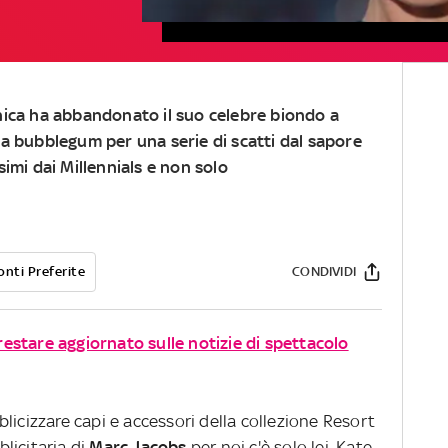
ica ha abbandonato il suo celebre biondo a
a bubblegum per una serie di scatti dal sapore
imi dai Millennials e non solo
onti Preferite
CONDIVIDI
 restare aggiornato sulle notizie di spettacolo
licizzare capi e accessori della collezione Resort
licitaria di
Marc Jacobs
per noi c'è solo lei, Kate