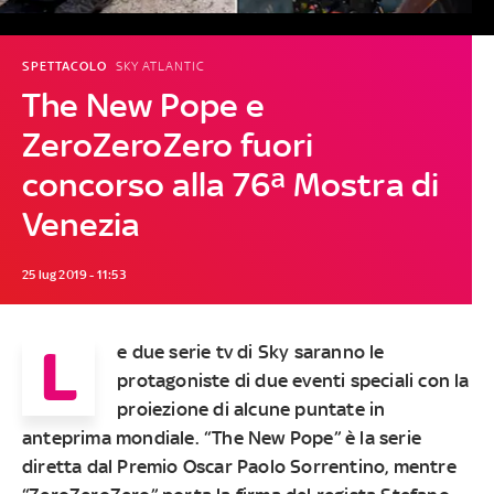
SPETTACOLO
SKY ATLANTIC
The New Pope e
ZeroZeroZero fuori
concorso alla 76ª Mostra di
Venezia
25 lug 2019 - 11:53
L
e due serie tv di Sky saranno le
protagoniste di due eventi speciali con la
proiezione di alcune puntate in
anteprima mondiale. “The New Pope” è la serie
diretta dal Premio Oscar Paolo Sorrentino, mentre