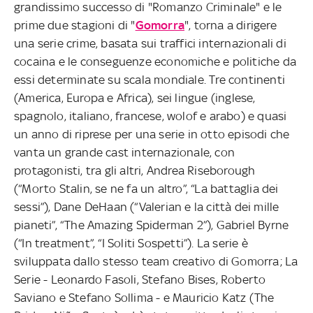
grandissimo successo di "Romanzo Criminale" e le
prime due stagioni di "
Gomorra
", torna a dirigere
una serie crime, basata sui traffici internazionali di
cocaina e le conseguenze economiche e politiche da
essi determinate su scala mondiale. Tre continenti
(America, Europa e Africa), sei lingue (inglese,
spagnolo, italiano, francese, wolof e arabo) e quasi
un anno di riprese per una serie in otto episodi che
vanta un grande cast internazionale, con
protagonisti, tra gli altri, Andrea Riseborough
(“Morto Stalin, se ne fa un altro”, “La battaglia dei
sessi”), Dane DeHaan (“Valerian e la città dei mille
pianeti”, “The Amazing Spiderman 2”), Gabriel Byrne
(“In treatment”, “I Soliti Sospetti”). La serie è
sviluppata dallo stesso team creativo di Gomorra; La
Serie - Leonardo Fasoli, Stefano Bises, Roberto
Saviano e Stefano Sollima - e Mauricio Katz (The