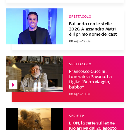
SPETTACOLO
Ballando con le stelle
2026, Alessandro Matri
è il primo nome del cast
08 ago - 12:09
SPETTACOLO
Francesco Guccini,
funerale a Pavana. La
figlia: "Buon viaggio,
babbo"
08 ago - 10:37
SERIE TV
LION, la serie sul leone
Kio arriva dal 20 agosto