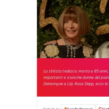
Lo stilista tedesco,
morto a 85 anni
importanti e iconiche donne del pian
Delevingne a Lily-Rose Depp, ecco le