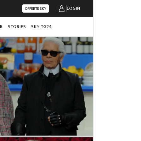
LOGIN
OFFERTE SKY
OR
STORIES
SKY TG24