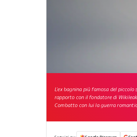
L’ex bagnina più famosa del piccolo
rapporto con il fondatore di Wikilea
Combatto con lui la guerra romantic