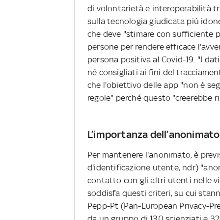
di volontarietà e interoperabilità tra
sulla tecnologia giudicata più idon
che deve "stimare con sufficiente pr
persone per rendere efficace l'avve
persona positiva al Covid-19. "I dat
né consigliati ai fini del tracciame
che l'obiettivo delle app "non è seg
regole" perché questo "creerebbe ril
L’importanza dell’anonimato
Per mantenere l'anonimato, è previs
d'identificazione utente, ndr) "an
contatto con gli altri utenti nelle 
soddisfa questi criteri, su cui st
Pepp-Pt (Pan-European Privacy-Pres
da un gruppo di 130 scienziati e 32 f