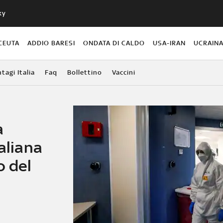
ky
CEUTA
ADDIO BARESI
ONDATA DI CALDO
USA-IRAN
UCRAIN
agi Italia
Faq
Bollettino
Vaccini
a
aliana
o del