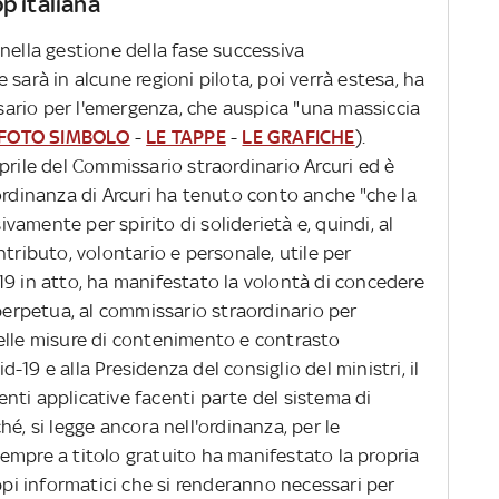
p italiana
nella gestione della fase successiva
sarà in alcune regioni pilota, poi verrà estesa, ha
ario per l'emergenza, che auspica "una massiccia
FOTO SIMBOLO
-
LE TAPPE
-
LE GRAFICHE
).
prile del Commissario straordinario Arcuri ed è
ordinanza di Arcuri ha tenuto conto anche "che la
amente per spirito di soliderietà e, quindi, al
ntributo, volontario e personale, utile per
19 in atto, ha manifestato la volontà di concedere
 perpetua, al commissario straordinario per
elle misure di contenimento e contrasto
19 e alla Presidenza del consiglio del ministri, il
nti applicative facenti parte del sistema di
é, si legge ancora nell'ordinanza, per le
empre a titolo gratuito ha manifestato la propria
uppi informatici che si renderanno necessari per