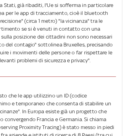
 Stati, già ribaditi, l'Ue si sofferma in particolare
ea per le app di tracciamento, cioè il bluetooth
ecisione" (circa 1 metro) "la vicinanza" tra le
rtimento se si è venuti in contatto con una
i sulla posizione dei cittadini non sono necessari
nto del contagio" sottolinea Bruxelles, precisando
uire i movimenti delle persone o far rispettare le
evanti problemi di sicurezza e privacy".
to che le app utilizzino un ID (codice
onimo e temporaneo che consenta di stabilire un
vicinanze". In Europa esiste già un progetto che
anno convergendo Francia e Germania. Si chiama
erving Proximity Tracing) è stato messo in piedi
ra aziende e istituti di ricerca di 8 Paesi (tra cui