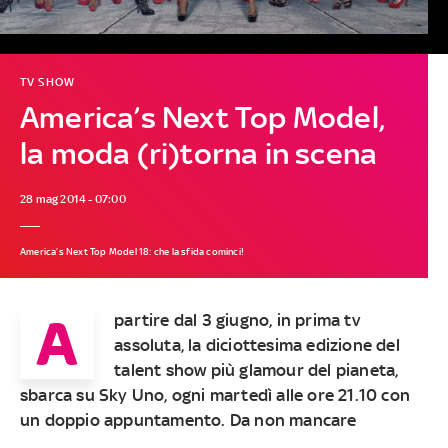
TV SHOW
America’s Next Top Model,
la moda (ri)torna in scena
28 mag 2014 - 07:00
America’s Next Top Model 18: che la sfida cominci!
A
partire dal 3 giugno, in prima tv
assoluta, la diciottesima edizione del
talent show più glamour del pianeta,
sbarca su Sky Uno, ogni martedì alle ore 21.10 con
un doppio appuntamento. Da non mancare