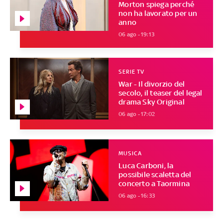
Morton spiega perché
non ha lavorato per un
anno
06 ago - 19:13
SERIE TV
War - Il divorzio del
secolo, il teaser del legal
drama Sky Original
06 ago - 17:02
MUSICA
Luca Carboni, la
possibile scaletta del
concerto a Taormina
06 ago - 16:33