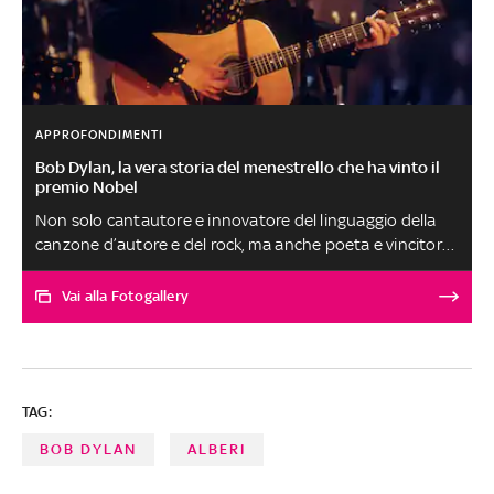
APPROFONDIMENTI
Bob Dylan, la vera storia del menestrello che ha vinto il
premio Nobel
Non solo cantautore e innovatore del linguaggio della
canzone d’autore e del rock, ma anche poeta e vincitore
del Nobel. Con i suoi brani, Bob Dylan ha prima ispirato i
movimenti di protesta degli anni Sessanta e poi, nei 50
Vai alla Fotogallery
anni di musica, non ha mai smesso di segnare il
presente. Anche nel mondo del cinema, come dimostra il
biopic A Complete Unknown, dove Timothée Chalamet
ha indossato i suoi panni
TAG:
BOB DYLAN
ALBERI