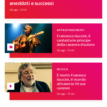
aneddoti e successi
06 ago - 11:10
APPROFONDIMENTI
Francesco Guccini, il
cantastorie principe
della canzone d'autore
06 ago - 11:00
MUSICA
È morto Franesco
Guccini, il ricordo
attraverso 10 sue
canzoni
06 ago - 11:00