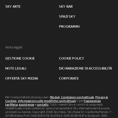
SKY ARTE
SKY BAR
SPAZI SKY
PROGRAMMI
Note legali:
GESTIONE COOKIE
COOKIE POLICY
NOTE LEGALI
DICHIARAZIONE DI ACCESSIBILITÀ
OFFERTA SKY MEDIA
CORPORATE
Per il consumatore clicca qui per i
Moduli, Condizioni contrattuali
,
Privacy &
Cookies
,
informazioni sulle modifiche contrattuali
o per
trasparenza
tariffaria
,
assistenza
e
contatti
. Tutti i marchi Sky e i diritti di proprietà
intellettuale in essi contenuti, sono di proprietà di Sky international AG e sono
utilizzati su licenza. Copyright 2026 Sky Italia - Sky Italia Srl Via Monte Penice, 7 -
20138 Milano P.IVA 04619241005. SkyTG24: ISSN 3035-1537 e SkySport: ISSN