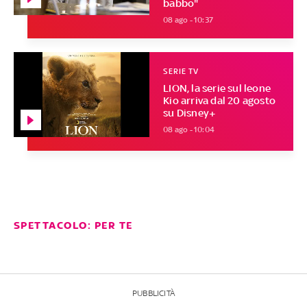
babbo"
08 ago - 10:37
SERIE TV
LION, la serie sul leone
Kio arriva dal 20 agosto
su Disney+
08 ago - 10:04
SPETTACOLO: PER TE
PUBBLICITÀ