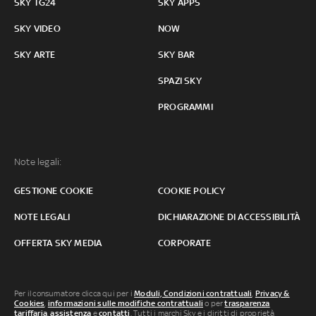
SKY TG24
SKY APPS
SKY VIDEO
NOW
SKY ARTE
SKY BAR
SPAZI SKY
PROGRAMMI
Note legali:
GESTIONE COOKIE
COOKIE POLICY
NOTE LEGALI
DICHIARAZIONE DI ACCESSIBILITÀ
OFFERTA SKY MEDIA
CORPORATE
Per il consumatore clicca qui per i
Moduli, Condizioni contrattuali
,
Privacy &
Cookies
,
informazioni sulle modifiche contrattuali
o per
trasparenza
tariffaria
,
assistenza
e
contatti
. Tutti i marchi Sky e i diritti di proprietà