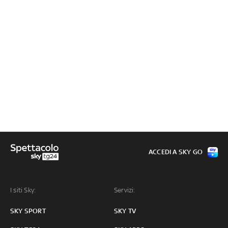
ACCEDI A SKY GO
I siti Sky:
Servizi:
SKY SPORT
SKY TV