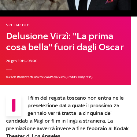
SPETTACOLO
Delusione Virzì: "La prima
cosa bella" fuori dagli Oscar
20 gen 2011 - 08:00
Micaela Ramazzotti insieme con Paolo Virzì (Credits: kikapress)
I
l film del regista toscano non entra nelle
preselezione dalla quale il prossimo 25
gennaio verrà tratta la cinquina dei
candidati a Miglior film in lingua straniera. La
premiazione avverrà invece a fine febbraio al Kodak
Theater di Los Angeles