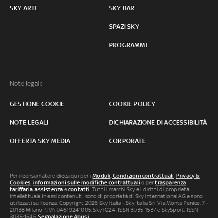
SKY ARTE
SKY BAR
SPAZI SKY
PROGRAMMI
Note legali:
GESTIONE COOKIE
COOKIE POLICY
NOTE LEGALI
DICHIARAZIONE DI ACCESSIBILITÀ
OFFERTA SKY MEDIA
CORPORATE
Per il consumatore clicca qui per i
Moduli, Condizioni contrattuali
,
Privacy &
Cookies
,
informazioni sulle modifiche contrattuali
o per
trasparenza
tariffaria
,
assistenza
e
contatti
. Tutti i marchi Sky e i diritti di proprietà
intellettuale in essi contenuti, sono di proprietà di Sky international AG e sono
utilizzati su licenza. Copyright 2026 Sky Italia - Sky Italia Srl Via Monte Penice, 7 -
20138 Milano P.IVA 04619241005. SkyTG24: ISSN 3035-1537 e SkySport: ISSN
3035-1545.
Segnalazione Abusi