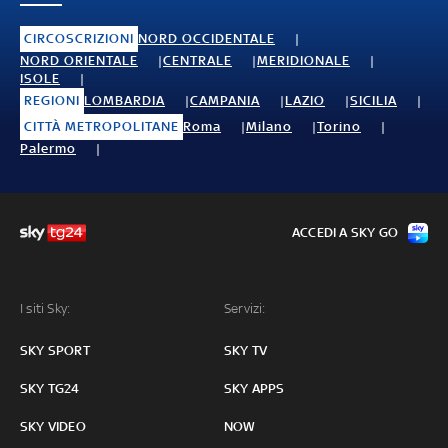
CIRCOSCRIZIONI
NORD OCCIDENTALE
NORD ORIENTALE
CENTRALE
MERIDIONALE
ISOLE
REGIONI
LOMBARDIA
CAMPANIA
LAZIO
SICILIA
CITTÀ METROPOLITANE
Roma
Milano
Torino
Palermo
ACCEDI A SKY GO
I siti Sky:
Servizi:
SKY SPORT
SKY TV
SKY TG24
SKY APPS
SKY VIDEO
NOW