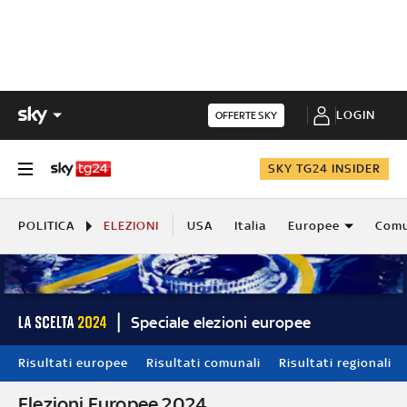
LOGIN
OFFERTE SKY
SKY TG24 INSIDER
POLITICA
ELEZIONI
USA
Italia
Europee
Comu
Speciale elezioni europee
Risultati europee
Risultati comunali
Risultati regionali
Elezioni Europee 2024