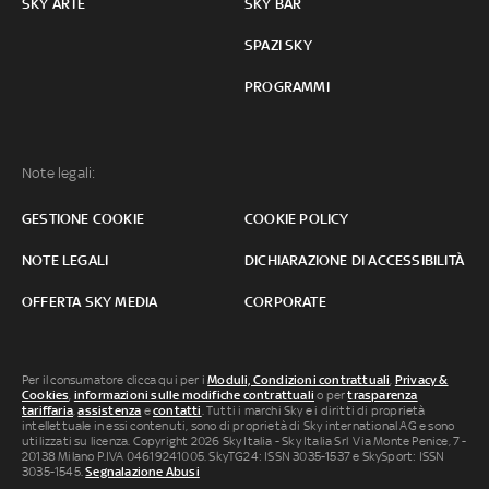
SKY ARTE
SKY BAR
SPAZI SKY
PROGRAMMI
Note legali:
GESTIONE COOKIE
COOKIE POLICY
NOTE LEGALI
DICHIARAZIONE DI ACCESSIBILITÀ
OFFERTA SKY MEDIA
CORPORATE
Per il consumatore clicca qui per i
Moduli, Condizioni contrattuali
,
Privacy &
Cookies
,
informazioni sulle modifiche contrattuali
o per
trasparenza
tariffaria
,
assistenza
e
contatti
. Tutti i marchi Sky e i diritti di proprietà
intellettuale in essi contenuti, sono di proprietà di Sky international AG e sono
utilizzati su licenza. Copyright 2026 Sky Italia - Sky Italia Srl Via Monte Penice, 7 -
20138 Milano P.IVA 04619241005. SkyTG24: ISSN 3035-1537 e SkySport: ISSN
3035-1545.
Segnalazione Abusi