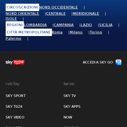
CIRCOSCRIZIONI
NORD OCCIDENTALE
NORD ORIENTALE
CENTRALE
MERIDIONALE
ISOLE
REGIONI
LOMBARDIA
CAMPANIA
LAZIO
SICILIA
CITTÀ METROPOLITANE
Roma
Milano
Torino
Palermo
ACCEDI A SKY GO
I siti Sky:
Servizi:
SKY SPORT
SKY TV
SKY TG24
SKY APPS
SKY VIDEO
NOW