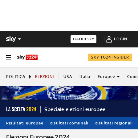
LOGIN
OFFERTE SKY
SKY TG24 INSIDER
POLITICA
ELEZIONI
USA
Italia
Europee
Comu
Speciale elezioni europee
Risultati europee
Risultati comunali
Risultati regionali
Elezioni Europee 2024