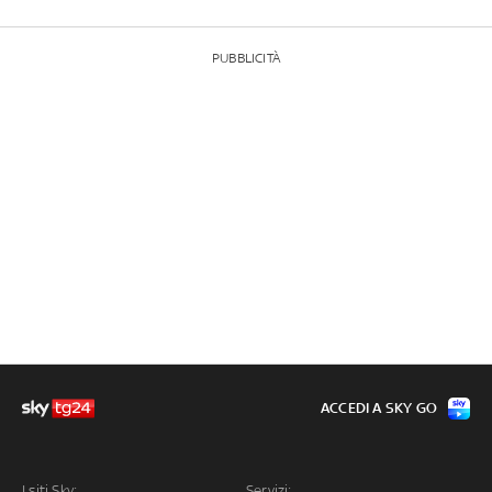
PUBBLICITÀ
ACCEDI A SKY GO
I siti Sky:
Servizi: