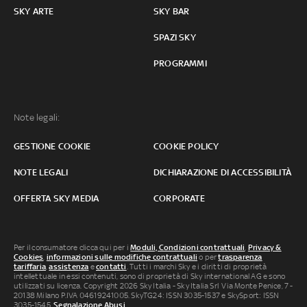
SKY ARTE
SKY BAR
SPAZI SKY
PROGRAMMI
Note legali:
GESTIONE COOKIE
COOKIE POLICY
NOTE LEGALI
DICHIARAZIONE DI ACCESSIBILITÀ
OFFERTA SKY MEDIA
CORPORATE
Per il consumatore clicca qui per i
Moduli, Condizioni contrattuali
,
Privacy &
Cookies
,
informazioni sulle modifiche contrattuali
o per
trasparenza
tariffaria
,
assistenza
e
contatti
. Tutti i marchi Sky e i diritti di proprietà
intellettuale in essi contenuti, sono di proprietà di Sky international AG e sono
utilizzati su licenza. Copyright 2026 Sky Italia - Sky Italia Srl Via Monte Penice, 7 -
20138 Milano P.IVA 04619241005. SkyTG24: ISSN 3035-1537 e SkySport: ISSN
3035-1545.
Segnalazione Abusi