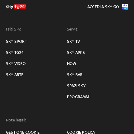
ACCEDI A SKY GO
I siti Sky:
Servizi:
SKY SPORT
SKY TV
SKY TG24
SKY APPS
SKY VIDEO
NOW
SKY ARTE
SKY BAR
SPAZI SKY
PROGRAMMI
Note legali:
GESTIONE COOKIE
COOKIE POLICY