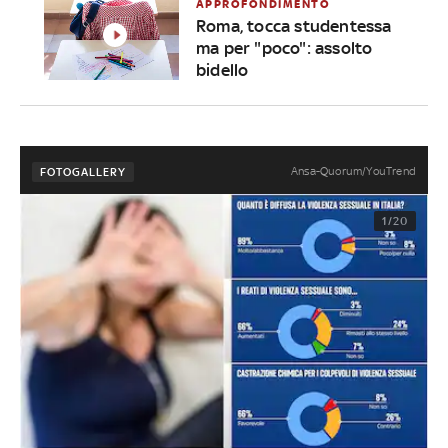
APPROFONDIMENTO
Roma, tocca studentessa
ma per "poco": assolto
bidello
Ansa-Quorum/YouTrend
FOTOGALLERY
1/20