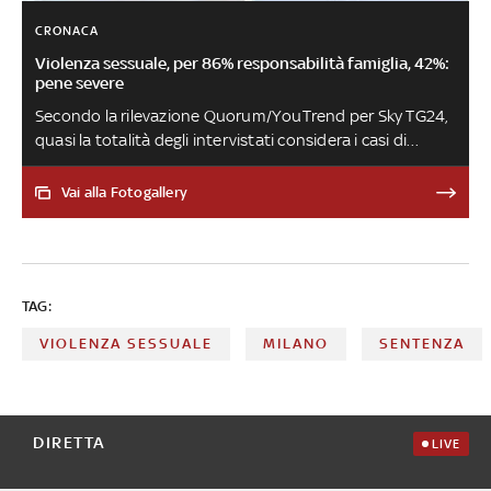
CRONACA
Violenza sessuale, per 86% responsabilità famiglia, 42%:
pene severe
Secondo la rilevazione Quorum/YouTrend per Sky TG24,
quasi la totalità degli intervistati considera i casi di
violenza sessuale molto o abbastanza diffusi in Italia. Per
il 66% i casi sono in aumento rispetto al passato e la
Vai alla Fotogallery
stessa percentuale si dichiara favorevole all’introduzione
della castrazione chimica per i colpevoli. Educare i ragazzi
(maschi) è nettamente la risposta più scelta come
soluzione alla violenza (83%)
TAG:
VIOLENZA SESSUALE
MILANO
SENTENZA
DIRETTA
LIVE