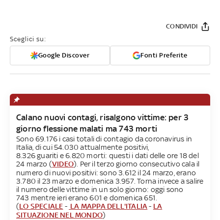
CONDIVIDI
Sceglici su:
Google Discover
Fonti Preferite
Calano nuovi contagi, risalgono vittime: per 3
giorno flessione malati ma 743 morti
Sono 69.176 i casi totali di contagio da coronavirus in
Italia, di cui 54.030 attualmente positivi,
8.326 guariti e 6.820 morti: questi i dati delle ore 18 del
24 marzo (
VIDEO
). Per il terzo giorno consecutivo cala il
numero di nuovi positivi: sono 3.612 il 24 marzo, erano
3.780 il 23 marzo e domenica 3.957. Torna invece a salire
il numero delle vittime in un solo giorno: oggi sono
743 mentre ieri erano 601 e domenica 651.
(
LO SPECIALE
-
LA MAPPA DELL'ITALIA
-
LA
SITUAZIONE NEL MONDO
)