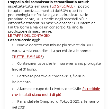
L'appello del commissario straordinario Arcuri:
rispettate tutti le misure. (
LO SPECIALE
). I posti di
terapia intensiva aumentati del 60%, quelli in
pneumologia e infettivologia quadruplicati. Nelle
prossime 72 ore, 300 medici negli ospedali più in
difficoltà e trasferiti su base volontaria 500 infermieri.
Fra tre giorni al via, da un consorzio italiano, la
produzione di mascherine.
LE TAPPE DEL CONTAGIO
Cosa succede oggi:
Nuovo decreto con misure più severe: da 300
euro a 4mila euro di multa per chi viola le norme
(
TUTTE LE MISURE
)
Conte smentisce che le misure verranno prorogate
fino al 31 luglio.
Bertolaso positivo al coronavirus, è ora in
isolamento.
Allarme del capo della Protezione Civile:
è credibile
che i malati siano molti di più
Rimandate le Olimpiadi di Tokyo 2020, si terranno
nel 2021.