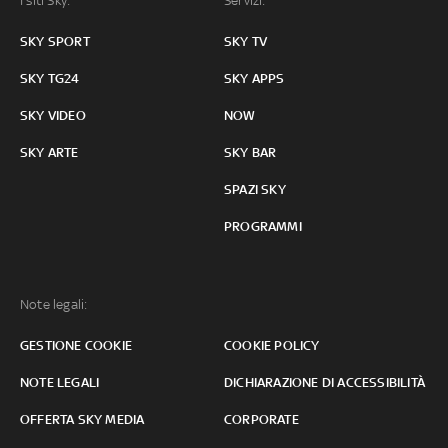
I siti Sky:
Servizi:
SKY SPORT
SKY TV
SKY TG24
SKY APPS
SKY VIDEO
NOW
SKY ARTE
SKY BAR
SPAZI SKY
PROGRAMMI
Note legali:
GESTIONE COOKIE
COOKIE POLICY
NOTE LEGALI
DICHIARAZIONE DI ACCESSIBILITÀ
OFFERTA SKY MEDIA
CORPORATE