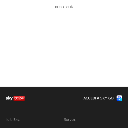
PUBBLICITÀ
ACCEDI A SKY GO
I siti Sky:
Servizi: