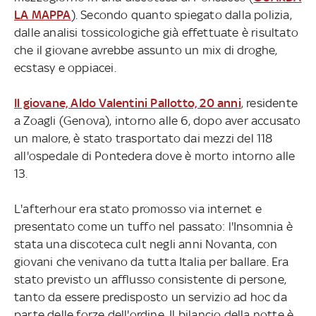
LA MAPPA
). Secondo quanto spiegato dalla polizia,
dalle analisi tossicologiche già effettuate è risultato
che il giovane avrebbe assunto un mix di droghe,
ecstasy e oppiacei.
Il giovane, Aldo Valentini Pallotto, 20 anni
, residente
a Zoagli (Genova), intorno alle 6, dopo aver accusato
un malore, è stato trasportato dai mezzi del 118
all'ospedale di Pontedera dove è morto intorno alle
13.
L'afterhour era stato promosso via internet e
presentato come un tuffo nel passato: l'Insomnia è
stata una discoteca cult negli anni Novanta, con
giovani che venivano da tutta Italia per ballare. Era
stato previsto un afflusso consistente di persone,
tanto da essere predisposto un servizio ad hoc da
parte delle forze dell'ordine. Il bilancio della notte è