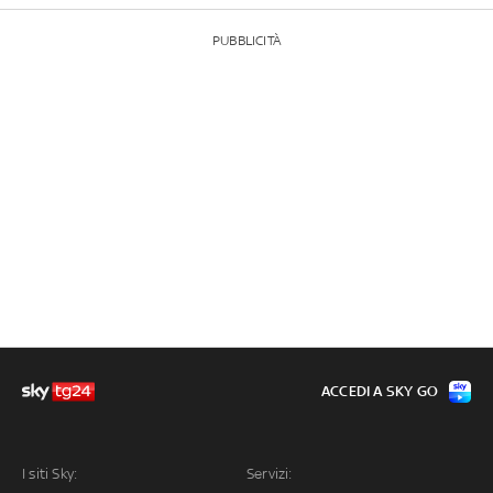
PUBBLICITÀ
ACCEDI A SKY GO
I siti Sky:
Servizi: