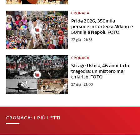
CRONACA
Pride 2026, 350mila
persone in corteo a Milano e
50mila a Napoli. FOTO
27 giu - 21:38
CRONACA
Strage Ustica, 46 anni fa la
tragedia: un mistero mai
chiarito. FOTO
27 giu - 21:00
CRONACA: I PIÙ LETTI